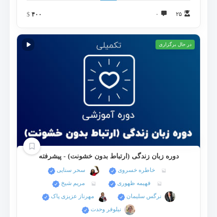
$
۴۰۰
۰
۲۵
در حال برگزاری
دوره زبان زندگی (ارتباط بدون خشونت) - پیشرفته
خاطره خسروی
سحر سنايی
فهیمه ظهوری
مریم شیخ
نرگس سلیمان
مهرناز عزیزی پاک
نيلوفر وحدت