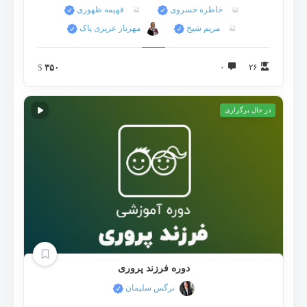
خاطره خسروی
فهیمه ظهوری
مریم شیخ
مهرناز عزیزی پاک
$
۳۵۰
۰
۲۶
در حال برگزاری
دوره فرزند پروری
نرگس سلیمان