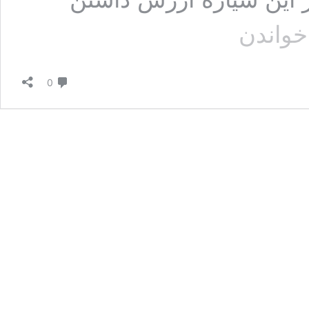
12
خواندن
نشانه
که
شما
دیدگاه
در
0
یک
رابطه
سمی
هستید