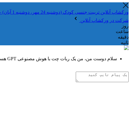
ورکشاپ آنلاین تربیت جنسی کودک (دوشنبه 24 مهر، دوشنبه 1 آبان) - جهت ثبت نام کلیک نمایید
شرکت در ورکشاپ آنلاین
روز
ساعت
دقیقه
ثانیه
سلام دوست من، من یک ربات چت با هوش مصنوعی GPT هستم. هر چیزی دوست داری از من بپرس!
تفکر هوش مصنوعی
.
.
.