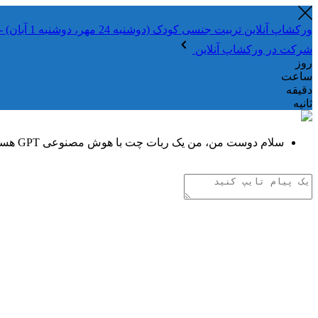
ورکشاپ آنلاین تربیت جنسی کودک (دوشنبه 24 مهر، دوشنبه 1 آبان) - جهت ثبت نام کلیک نمایید
شرکت در ورکشاپ آنلاین
روز
ساعت
دقیقه
ثانیه
سلام دوست من، من یک ربات چت با هوش مصنوعی GPT هستم. هر چیزی دوست داری از من بپرس!
تفکر هوش مصنوعی
.
.
.