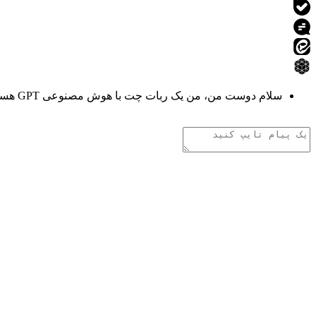
سلام دوست من، من یک ربات چت با هوش مصنوعی GPT هستم. هر چیزی دوست داری از من بپرس!
تفکر هوش مصنوعی
.
.
.