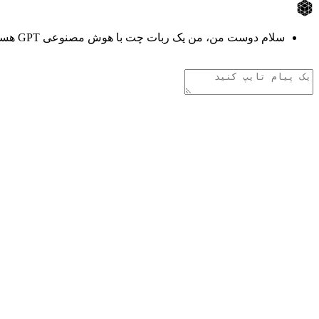
سلام دوست من، من یک ربات چت با هوش مصنوعی GPT هستم. هر چیزی دوست داری از من بپرس!
تفکر هوش مصنوعی
.
.
.