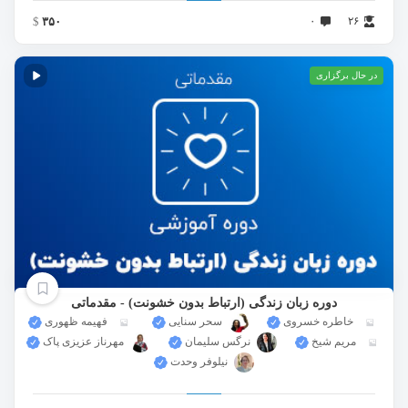
$
۳۵۰
۰
۲۶
در حال برگزاری
دوره زبان زندگی (ارتباط بدون خشونت) - مقدماتی
خاطره خسروی
سحر سنايی
فهیمه ظهوری
مریم شیخ
نرگس سلیمان
مهرناز عزیزی پاک
نيلوفر وحدت