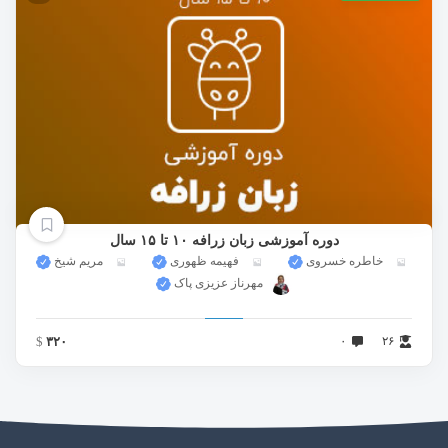
دوره آموزشی زبان زرافه ١٠ تا ١۵ سال
خاطره خسروی
فهیمه ظهوری
مریم شیخ
مهرناز عزیزی پاک
$
۳۲۰
۰
۲۶