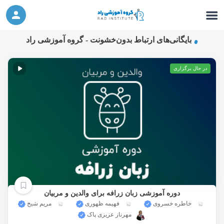
ورکشاپ آنلاین تربیت جنسی کودک (دوشنبه 24
شرکت در ورکشاپ آنلاین
مهر، دوشنبه 1 آبان) - جهت ثبت نام کلیک نمایید
بایگانی‌های ارتباط بدون‌خشونت - گروه آموزشی راد
در حال برگزاری
دوره آموزشی زبان زرافه برای والدین و مربیان
خاطره خسروی
فهیمه ظهوری
مریم شیخ
مهرناز عزیزی پاک