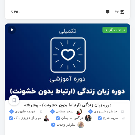
$
۳۵۰
۰
۲۶
در حال برگزاری
دوره زبان زندگی (ارتباط بدون خشونت) - پیشرفته
خاطره خسروی
سحر سنايی
فهیمه ظهوری
مریم شیخ
نرگس سلیمان
مهرناز عزیزی پاک
نيلوفر وحدت