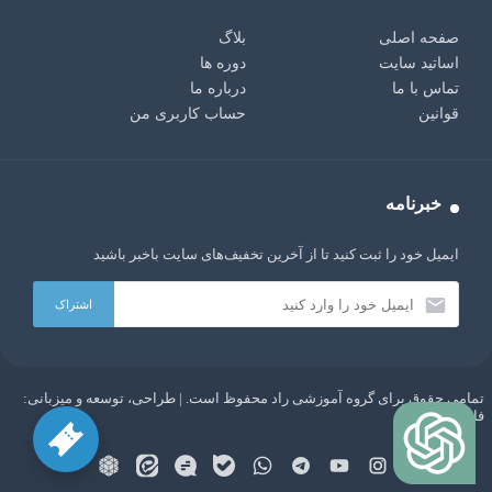
صفحه اصلی
بلاگ
اساتید سایت
دوره ها
تماس با ما
درباره ما
قوانین
حساب کاربری من
خبرنامه
ایمیل خود را ثبت کنید تا از آخرین تخفیف‌های سایت باخبر باشید
تمامی حقوق برای گروه آموزشی راد محفوظ است. | طراحی، توسعه و میزبانی:
AI:
سلام دوست من، من یک ربات چت با هوش مصنوعی GPT
فاباپارس
هستم. هر چیزی دوست داری از من بپرس!