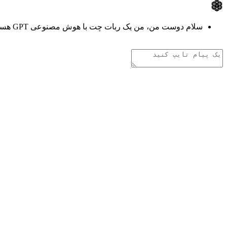
سلام دوست من، من یک ربات چت با هوش مصنوعی GPT هستم. هر چیزی دوست داری از من بپرس!
تفکر هوش مصنوعی
.
.
.