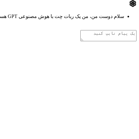
سلام دوست من، من یک ربات چت با هوش مصنوعی GPT هستم. هر چیزی دوست داری از من بپرس!
تفکر هوش مصنوعی
.
.
.