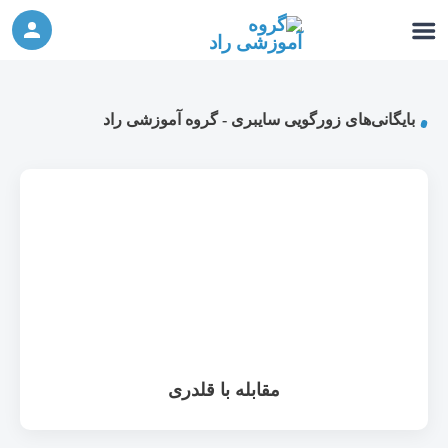
ورکشاپ آنلاین تربیت جنسی کودک (دوشنبه 24
شرکت در ورکشاپ آنلاین
مهر، دوشنبه 1 آبان) - جهت ثبت نام کلیک نمایید
بایگانی‌های زورگویی سایبری - گروه آموزشی راد
مقابله با قلدری