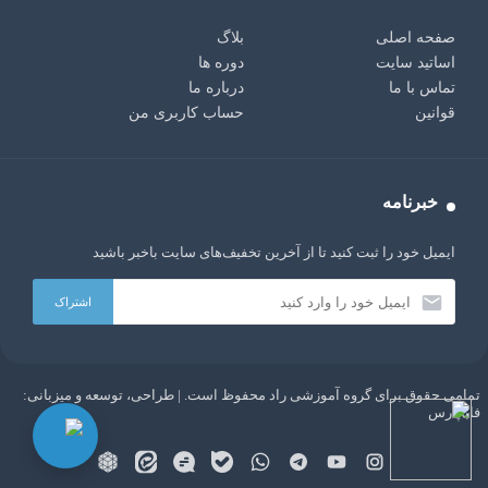
صفحه اصلی
بلاگ
اساتید سایت
دوره ها
تماس با ما
درباره ما
قوانین
حساب کاربری من
خبرنامه
ایمیل خود را ثبت کنید تا از آخرین تخفیف‌های سایت باخبر باشید
تمامی حقوق برای گروه آموزشی راد محفوظ است. | طراحی، توسعه و میزبانی:
AI:
سلام دوست من، من یک ربات چت با هوش مصنوعی GPT
فاباپارس
هستم. هر چیزی دوست داری از من بپرس!