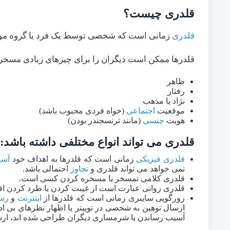
قلدری چیست؟
قلدری
زمانی است که شخصی توسط یک فرد یا گروه مو
قلدرها ممکن است دیگران را برای چیزهای زیادی مسخره 
ظاهر
رفتار
نژاد یا مذهب
موقعیت
اجتماعی
(خواه فردی محبوب باشد)
هویت
جنسی
(مانند ترنسجندر بودن)
قلدری می تواند انواع مختلفی داشته باشد:
قلدری فیزیکی
زمانی است که قلدرها به اهداف خود
آسی
نمی خواهد می تواند قلدری و
تجاوز
احتمالی باشد.
قلدری کلامی تمسخر یا مسخره کردن کسی است.
قلدری روانی عبارت است از غیبت کردن یا طرد کردن افر
زورگویی سایبری زمانی است که قلدرها از
اینترنت
و
رسا
ارسال توهین به شخصی در توییتر یا اظهار نظرهای بی اد
آسیب رساندن یا شرمساری دیگران طراحی شده اند، ارس