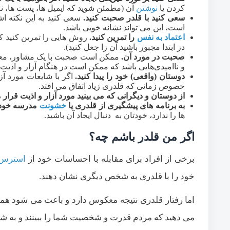
کردن یا
نوشتن
آن (مطمئن شوید که ایمیل ها، پست ها، نام
سعی کنید با قلدر صحبت کنید.
سعی کنید به این نکته ا
است، این می تواند نشانه خوبی باشد.
اعتماد به نفس
را تمرین کنید.
روش هایی را تمرین کنید ک
در ابتدا مجبور باشید آن را جعل کنید).
صحبت در مورد آن.
ممکن است صحبت با یک مشاور، معلم، 
و ناامیدی‌هایی باشد که ممکن است در هنگام آزار و اذیت 
دوستان (واقعی) خود را پیدا کنید.
اگر با شایعات مورد آزا
خصوص زمانی که قلدری زیاد اتفاق می افتد.
از دوستان و دیگرانی که می بینید مورد آزار و اذیت قرار م
به برنامه های پیشگیری از قلدری یا
خشونت
مدرسه خود ب
ها را ندارد، خودتان به دنبال ایجاد آن باشید.
اگر من قلدر باشم چه؟
برخی از افراد برای مقابله با احساسات خود از
استرس
خود را با قلدری به شخص دیگری نشان دهند.
اما رفتار قلدری نتیجه معکوس دارد و باعث می شود همه 
می دهید که مردم قدرت و شخصیت شما را ببینند و به شم