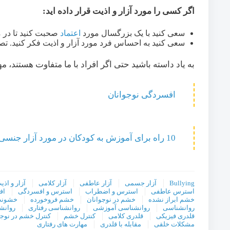
اگر کسی را مورد آزار و اذیت قرار داده اید:
سعی کنید با یک بزرگسال مورد
اعتماد
صحبت کنید تا در مو
سعی کنید به احساس فرد مورد آزار و اذیت فکر کنید. تص
به یاد داسته باشید حتی اگر افراد با ما متفاوت هستند، م
افسردگی نوجوانان
10 راه برای آموزش به کودکان در مورد آزار جنسی
Bullying
آزار جسمی
آزار عاطفی
آزار کلامی
آزار و اذی
استرس عاطفی
استرس و اضطراب
استرس و افسردگی
اف
خشم ابراز نشده
خشم در نوجوانان
خشم فروخورده
خشون
روانشناسی
روانشناسی آموزشی
روانشناسی رفتاری
روانش
قلدری فیزیکی
قلدری کلامی
کنترل خشم
کنترل خشم در نوجو
مشکلات خلقی
مقابله با قلدری
مهارت های رفتاری