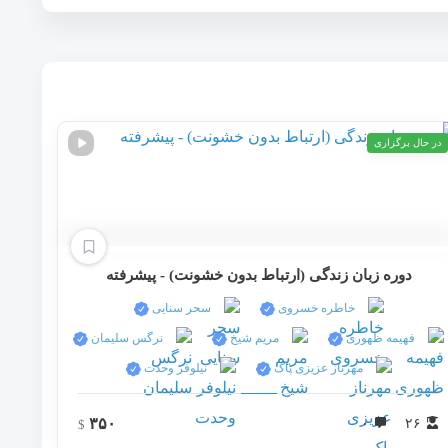
در حال برگزاری
دوره زبان زندگی (ارتباط بدون خشونت) - پیشرفته
خاطره خسروی
سحر سنايی
فهیمه ظهوری
مریم شیخ
نرگس سلیمان
مهرناز عزیزی پاک
نيلوفر وحدت
۳۵۰
۰
۲۶
$