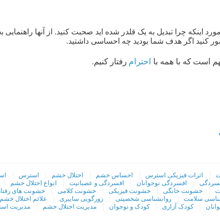
رد اینکه چرا تبدیل به یک قلدر شده اید صحبت کنید. از آنها راهنمایی بخ
ور کنید اگر هدف شما بودید چه احساسی داشتید.
هم است که با همه با
احترام
رفتار کنیم.
ت
اثرات فیزیکی استرس
احساس خشم
اختلال خشم
استرس‌
اس
سردگی
افسردگی نوجوانان
افسردگی و عصبانیت
انواع اختلال خشم
ت
خشونت خانگی
خشونت فیزیکی
خشونت کلامی
خشونت های رفتا
ناسی سلامت
روانشناسی شخصیتی
زورگویی سایبری
علائم اختلال خشم
انان
کودک آزاری
کودک و نوجوان
مدیریت اختلال خشم
مدیریت اس