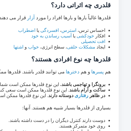
قلدری چه اثراتی دارد؟
قلدرها غالباً بارها و بارها افراد را مورد
آزار
قرار می دهند 
احساس ترس،
استرس
،
افسردگی
یا
اضطراب
افکار
خودکشی
یا
آسیب رساندن به خود
افت تحصیلی
ایجاد
مشکلات خلقی
، سطح انرژی،
خواب
و
اشتها
قلدرها چه نوع افرادی هستند؟
هم
پسرها
و هم
دخترها
می توانند قلدر باشند. قلدرها م
برونگرا و تهاجمی باشند.
این نوع قلدرها ممکن است شما ر
ساکت و آرام باشند
. این نوع قلدرها ممکن است سعی کنند
در ظاهر
رفتاری
دوستانه دارند
. این نوع قلدرها ممکن اس
بسیاری از قلدرها بسیار شبیه هم هستند. آنها:
دوست دارند کنترل دیگران را در دست داشته باشند.
روی خود متمرکز هستند.