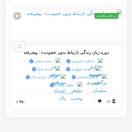
در حال برگزاری
دوره زبان زندگی (ارتباط بدون خشونت) - پیشرفته
خاطره خسروی
سحر سنايی
فهیمه ظهوری
مریم شیخ
نرگس سلیمان
مهرناز عزیزی پاک
نيلوفر وحدت
$
۳۵۰
۰
۲۶