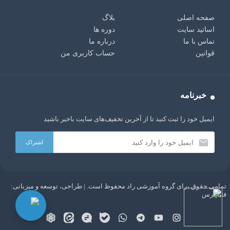
صفحه اصلی
بلاگ
اساتید سایت
دوره ها
تماس با ما
درباره ما
قوانین
حساب کاربری من
خبرنامه
ایمیل خود را ثبت کنید تا از آخرین تخفیف‌های سایت باخبر باشید
تمامی حقوق برای گروه آموزشی راد محفوظ است. | طراحی، توسعه و میزبانی:
AI:
سلام دوست من، من یک ربات چت با هوش مصنوعی GPT
فاباپارس
هستم. هر چیزی دوست داری از من بپرس!