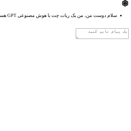
سلام دوست من، من یک ربات چت با هوش مصنوعی GPT هستم. هر چیزی دوست داری از من بپرس!
تفکر هوش مصنوعی
.
.
.