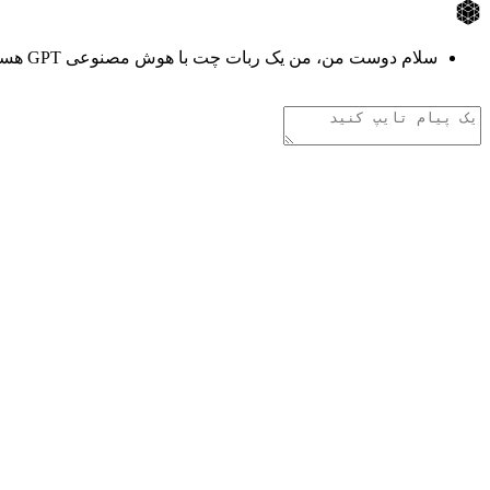
سلام دوست من، من یک ربات چت با هوش مصنوعی GPT هستم. هر چیزی دوست داری از من بپرس!
تفکر هوش مصنوعی
.
.
.