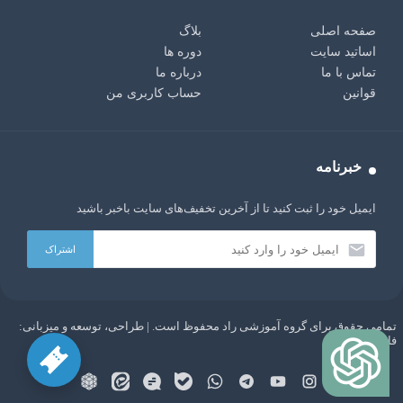
صفحه اصلی
بلاگ
اساتید سایت
دوره ها
تماس با ما
درباره ما
قوانین
حساب کاربری من
خبرنامه
ایمیل خود را ثبت کنید تا از آخرین تخفیف‌های سایت باخبر باشید
تمامی حقوق برای گروه آموزشی راد محفوظ است. | طراحی، توسعه و میزبانی:
AI:
سلام دوست من، من یک ربات چت با هوش مصنوعی GPT
فاباپارس
هستم. هر چیزی دوست داری از من بپرس!