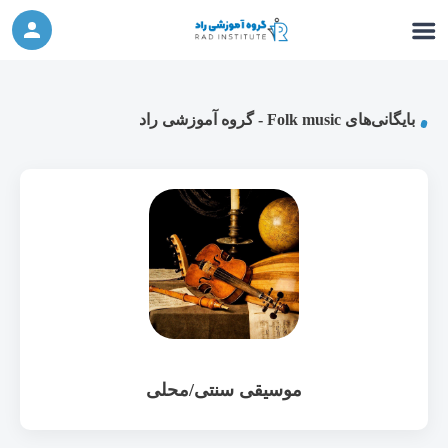
ورکشاپ آنلاین تربیت جنسی کودک (دوشنبه 24
شرکت در ورکشاپ آنلاین
مهر، دوشنبه 1 آبان) - جهت ثبت نام کلیک نمایید
بایگانی‌های Folk music - گروه آموزشی راد
موسیقی سنتی/محلی