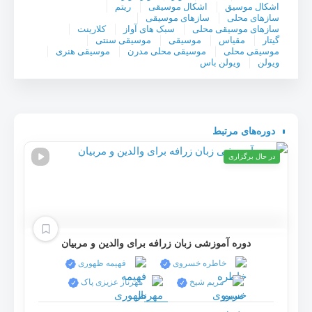
اشکال موسیق
اشکال موسیقی
ریتم
سازهای محلی
سازهای موسیقی
سازهای موسیقی محلی
سبک های آواز
کلارینت
گیتار
مقیاس
موسیقی
موسیقی سنتی
موسیقی محلی
موسیقی محلی مدرن
موسیقی هنری
ویولن
ویولن باس
دوره‌های مرتبط
در حال برگزاری
دوره آموزشی زبان زرافه برای والدین و مربیان
خاطره خسروی
فهیمه ظهوری
مریم شیخ
مهرناز عزیزی پاک