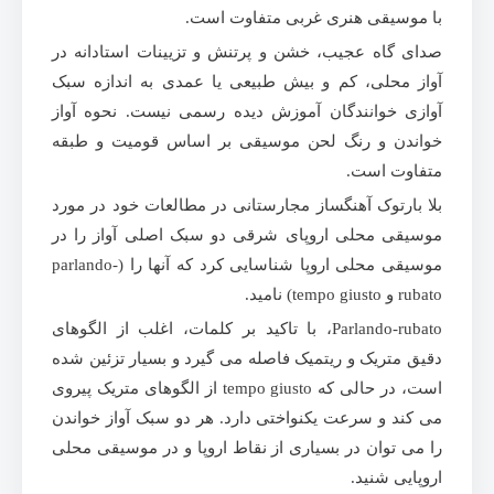
با موسیقی هنری غربی متفاوت است.
صدای گاه عجیب، خشن و پرتنش و تزیینات استادانه در
آواز محلی، کم و بیش طبیعی یا عمدی به اندازه سبک
آوازی خوانندگان آموزش دیده رسمی نیست. نحوه آواز
خواندن و رنگ لحن موسیقی بر اساس قومیت و طبقه
متفاوت است.
بلا بارتوک آهنگساز مجارستانی در مطالعات خود در مورد
موسیقی محلی اروپای شرقی دو سبک اصلی آواز را در
موسیقی محلی اروپا شناسایی کرد که آنها را (parlando-
rubato و tempo giusto) نامید.
Parlando-rubato، با تاکید بر کلمات، اغلب از الگوهای
دقیق متریک و ریتمیک فاصله می گیرد و بسیار تزئین شده
است، در حالی که tempo giusto از الگوهای متریک پیروی
می کند و سرعت یکنواختی دارد. هر دو سبک آواز خواندن
را می توان در بسیاری از نقاط اروپا و در موسیقی محلی
اروپایی شنید.