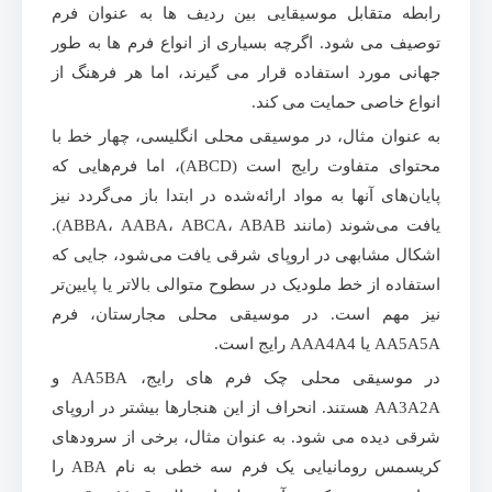
رابطه متقابل موسیقایی بین ردیف ها به عنوان فرم
توصیف می شود. اگرچه بسیاری از انواع فرم ها به طور
جهانی مورد استفاده قرار می گیرند، اما هر فرهنگ از
انواع خاصی حمایت می کند.
به عنوان مثال، در موسیقی محلی انگلیسی، چهار خط با
محتوای متفاوت رایج است (ABCD)، اما فرم‌هایی که
پایان‌های آنها به مواد ارائه‌شده در ابتدا باز می‌گردد نیز
یافت می‌شوند (مانند ABBA، AABA، ABCA، ABAB).
اشکال مشابهی در اروپای شرقی یافت می‌شود، جایی که
استفاده از خط ملودیک در سطوح متوالی بالاتر یا پایین‌تر
نیز مهم است. در موسیقی محلی مجارستان، فرم
AA5A5A یا AAA4A4 رایج است.
در موسیقی محلی چک فرم های رایج، AA5BA و
AA3A2A هستند. انحراف از این هنجارها بیشتر در اروپای
شرقی دیده می شود. به عنوان مثال، برخی از سرودهای
کریسمس رومانیایی یک فرم سه خطی به نام ABA را