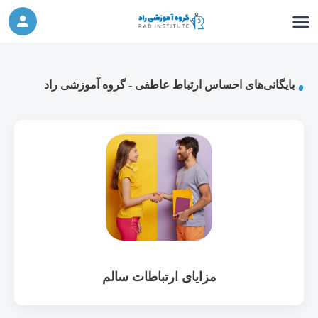
ورکشاپ آنلاین تربیت جنسی کودک (دوشنبه 24
شرکت در ورکشاپ آنلاین
مهر، دوشنبه 1 آبان) - جهت ثبت نام کلیک نمایید
بایگانی‌های احساس ارتباط عاطفی - گروه آموزشی راد
مزایای ارتباطات سالم