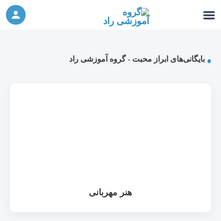
ورکشاپ آنلاین تربیت جنسی کودک (دوشنبه 24
شرکت در ورکشاپ آنلاین
مهر، دوشنبه 1 آبان) - جهت ثبت نام کلیک نمایید
بایگانی‌های ابراز محبت - گروه آموزشی راد
هنر مهربانی