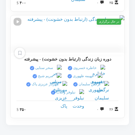
$
۴۰۰
۰
۲۵
در حال برگزاری
دوره زبان زندگی (ارتباط بدون خشونت) - پیشرفته
خاطره خسروی
سحر سنايی
فهیمه ظهوری
مریم شیخ
نرگس سلیمان
مهرناز عزیزی پاک
نيلوفر وحدت
$
۳۵۰
۰
۲۶