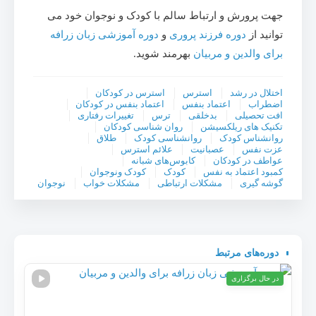
جهت پرورش و ارتباط سالم با کودک و نوجوان خود می
توانید از
دوره فرزند پروری
و
دوره آموزشی زبان زرافه
برای والدین و مربیان
بهرمند شوید.
اختلال در رشد
استرس‌
استرس در کودکان
اضطراب
اعتماد بنفس
اعتماد بنفس در کودکان
افت تحصیلی
بدخلقی
ترس
تغییرات رفتاری
تکنیک های ریلکسیشن
روان شناسی کودکان
روانشناس کودک
روانشناسی کودک
طلاق
عزت نفس
عصبانیت
علائم استرس
عواطف در کودکان
کابوس‌های شبانه
کمبود اعتماد به نفس
کودک
کودک ونوجوان
گوشه گیری
مشکلات ارتباطی
مشکلات خواب
نوجوان
دوره‌های مرتبط
در حال برگزاری