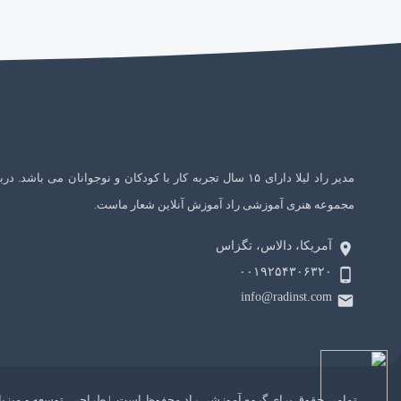
مدیر راد لیلا دارای ۱۵ سال تجربه کار با کودکان و نوجوانان می باشد. در
مجموعه هنری آموزشی راد آموزش آنلاین شعار ماست.
آمریکا، دالاس، تگزاس
۰۰۱۹۲۵۴۳۰۶۳۲۰
info@radinst.com
AI:
سلام دوست من، من یک ربات چت با هوش مصنوعی GPT
هستم. هر چیزی دوست داری از من بپرس!
تمامی حقوق برای گروه آموزشی راد محفوظ است. | طراحی، توسعه و میزبان