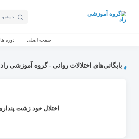
ورکشاپ آنلاین تربیت جنسی کودک (دوشنبه 24 مهر، دوشنبه 1 آبان) - جهت ثبت نام کلیک نمایید
صفحه اصلی
دوره ها
بایگانی‌های اختلالات روانی - گروه آموزشی راد
اختلال خود زشت پنداری ( Body dysmorphic disorder