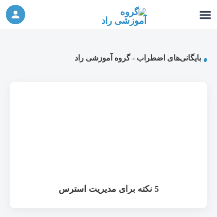
ورکشاپ آنلاین تربیت جنسی کودک (دوشنبه 24
شرکت در ورکشاپ آنلاین
مهر، دوشنبه 1 آبان) - جهت ثبت نام کلیک نمایید
بایگانی‌های اضطراب - گروه آموزشی راد
5 نکته برای مدیریت استرس