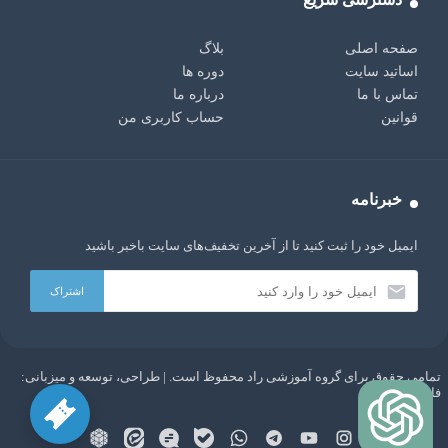
صفحه اصلی
بلاگ
اساتید سایت
دوره ها
تماس با ما
درباره ما
قوانین
حساب کاربری من
خبرنامه
ایمیل خود را ثبت کنید تا از آخرین تخفیف‌های سایت باخبر باشید
تمامی حقوق برای گروه آموزشی راد محفوظ است. | طراحی، توسعه و میزبانی:
AI:
سلام دوست من، من یک ربات چت با هوش مصنوعی GPT
فاباپارس
هستم. هر چیزی دوست داری از من بپرس!