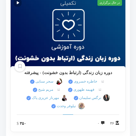
در حال برگزاری
دوره زبان زندگی (ارتباط بدون خشونت) - پیشرفته
خاطره خسروی
سحر سنايی
فهیمه ظهوری
مریم شیخ
نرگس سلیمان
مهرناز عزیزی پاک
نيلوفر وحدت
$
۳۵۰
۰
۲۶