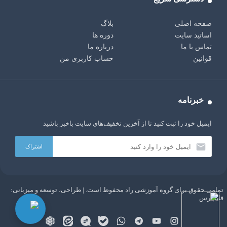
صفحه اصلی
بلاگ
اساتید سایت
دوره ها
تماس با ما
درباره ما
قوانین
حساب کاربری من
خبرنامه
ایمیل خود را ثبت کنید تا از آخرین تخفیف‌های سایت باخبر باشید
تمامی حقوق برای گروه آموزشی راد محفوظ است. | طراحی، توسعه و میزبانی:
AI:
سلام دوست من، من یک ربات چت با هوش مصنوعی GPT
فاباپارس
هستم. هر چیزی دوست داری از من بپرس!