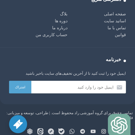
صفحه اصلی
بلاگ
اساتید سایت
دوره ها
تماس با ما
درباره ما
قوانین
حساب کاربری من
خبرنامه
ایمیل خود را ثبت کنید تا از آخرین تخفیف‌های سایت باخبر باشید
تمامی حقوق برای گروه آموزشی راد محفوظ است. | طراحی، توسعه و میزبانی:
AI:
سلام دوست من، من یک ربات چت با هوش مصنوعی GPT
فاباپارس
هستم. هر چیزی دوست داری از من بپرس!